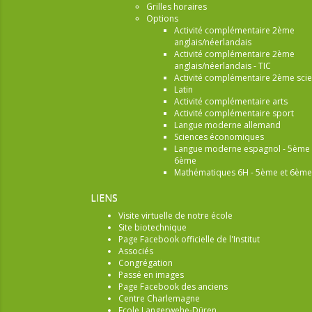
Grilles horaires
Options
Activité complémentaire 2ème
anglais/néerlandais
Activité complémentaire 2ème
anglais/néerlandais - TIC
Activité complémentaire 2ème sci
Latin
Activité complémentaire arts
Activité complémentaire sport
Langue moderne allemand
Sciences économiques
Langue moderne espagnol - 5ème 
6ème
Mathématiques 6H - 5ème et 6ème
LIENS
Visite virtuelle de notre école
Site biotechnique
Page Facebook officielle de l'Institut
Associés
Congrégation
Passé en images
Page Facebook des anciens
Centre Charlemagne
Ecole Langerwehe-Düren