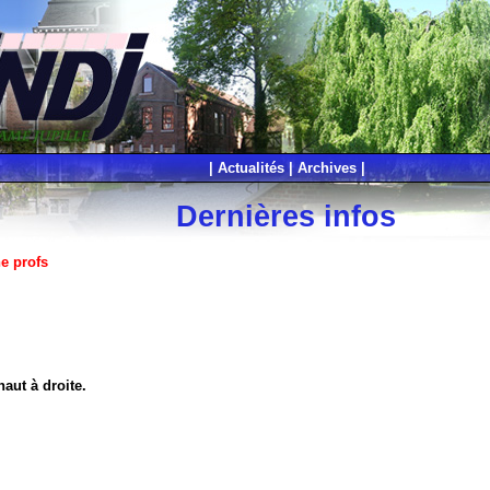
|
Actualités
|
Archives
|
Dernières infos
e profs
aut à droite.