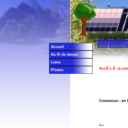
Accueil
Au fil du temps
Liens
AccÃ¨s Ã la zon
Photos
Connexion : en h
<--