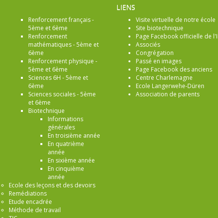
LIENS
Renforcement français -
Visite virtuelle de notre école
5ème et 6ème
Site biotechnique
Renforcement
Page Facebook officielle de l'I
mathématiques - 5ème et
Associés
6ème
Congrégation
Renforcement physique -
Passé en images
5ème et 6ème
Page Facebook des anciens
Sciences 6H - 5ème et
Centre Charlemagne
6ème
Ecole Langerwehe-Düren
Sciences sociales - 5ème
Association de parents
et 6ème
Biotechnique
Informations
générales
En troisième année
En quatrième
année
En sixième année
En cinquième
année
Ecole des leçons et des devoirs
Remédiations
Etude encadrée
Méthode de travail