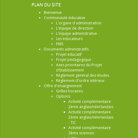
PLAN DU SITE
Bienvenue
Communauté éducative
L'organe d'administration
L'équipe de direction
L'équipe administrative
Les éducateurs
PMS
Documents administratifs
Projet éducatif
Projet pédagogique
Axes prioritaires du Projet
d'Etablissement
Règlement général des études
Règlement d'ordre intérieur
Offre d'enseignement
Grilles horaires
Options
Activité complémentaire
2ème anglais/néerlandais
Activité complémentaire
2ème anglais/néerlandais
- TIC
Activité complémentaire
2ème sciences