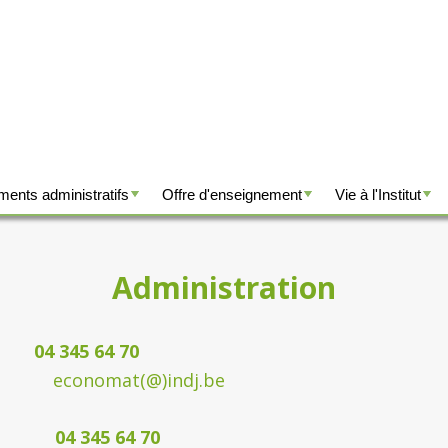
ents administratifs
Offre d'enseignement
Vie à l'Institut
+
+
+
+
+
+
Administration
4 70
t(@)indj.be
 64 70