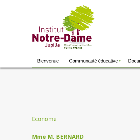
Bienvenue
Communauté éducative
Docum
+
+
04 345 6
Econome economa
Mme M. BERNARD
04 345